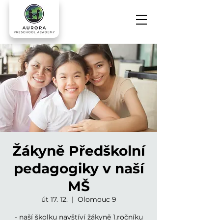
Žákyně Předškolní
pedagogiky v naší
MŠ
út 17. 12.
  |  
Olomouc 9
- naší školku navštíví žákyně 1.ročníku