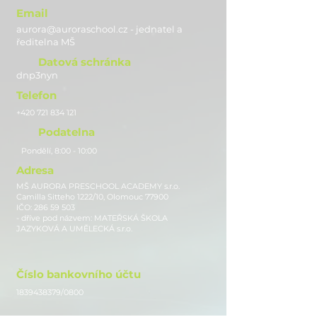
Email
aurora@auroraschool.cz - jednatel a
ře
ditelna MŠ
Datová schránka
dnp3nyn
Telefon
+420 721 834 121
Podatelna
Pondělí, 8:00 - 10:00
Adresa
MŠ AURORA PRESCHOOL ACADEMY s.r.o.
Camilla Sitteho 1222/10, Olomouc 77900
IČO:
286 59 503
- dříve pod názvem: MATEŘSKÁ ŠKOLA
JAZYKOVÁ A UMĚLECKÁ s.r.o.
Číslo bankovního účtu
1839438379
/0800