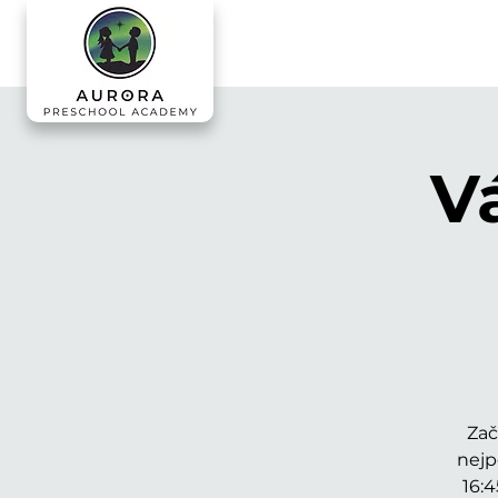
V
Zač
nejp
16: