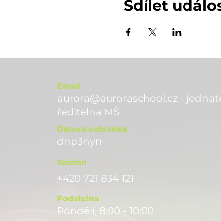
Sdílet událo
Email
aurora@auroraschool.cz - jednate
ře
ditelna MŠ
Datová schránka
dnp3nyn
Telefon
+420 721 834 121
Podatelna
Pondělí, 8:00 - 10:00