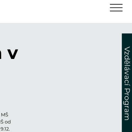
 v
Vzdělávací Program
z MŠ
MŠ od
.12.