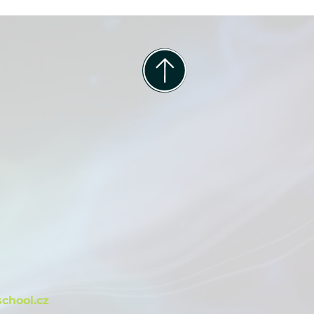
m
chool.cz