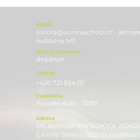
Email
aurora@auroraschool.cz - jednate
ře
ditelna MŠ
Datová schránka
dnp3nyn
Telefon
+420 721 834 121
Podatelna
Pondělí, 8:00 - 10:00
Adresa
MŠ AURORA PRESCHOOL ACADEMY
Camilla Sitteho 1222/10, Olomouc