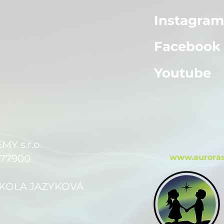
Instagra
Facebook
Youtube
 s.r.o.
 77900
www.auroras
 ŠKOLA JAZYKOVÁ