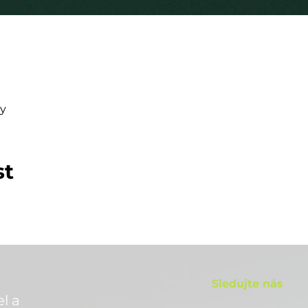
y
st
Sledujte nás
l a