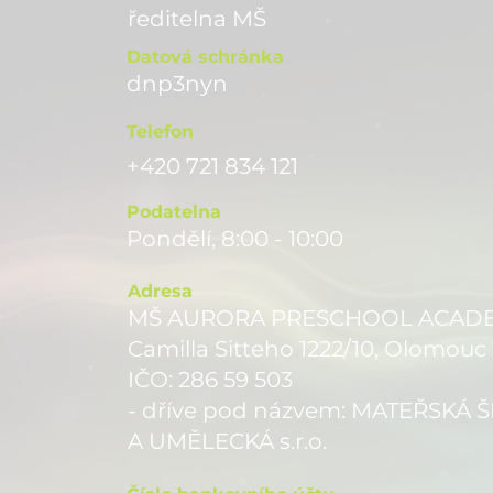
ře
ditelna MŠ
Datová schránka
dnp3nyn
Telefon
+420 721 834 121
Podatelna
Pondělí, 8:00 - 10:00
Adresa
MŠ AURORA PRESCHOOL ACADEMY
Camilla Sitteho 1222/10, Olomouc
IČO: 286 59 503
- dříve pod názvem: MATEŘSKÁ
A UMĚLECKÁ s.r.o.