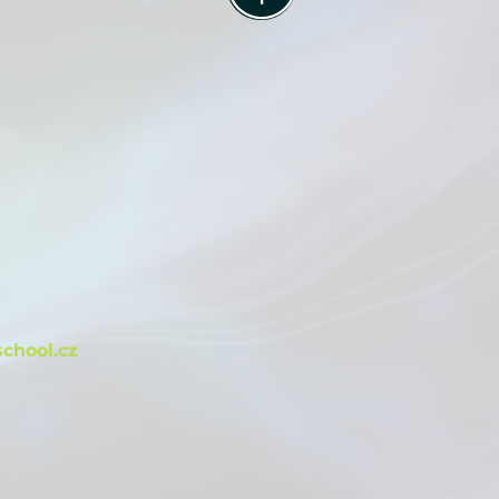
m
chool.cz