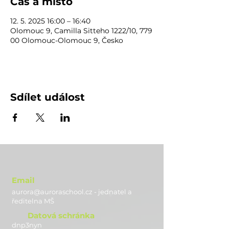
Čas a místo
12. 5. 2025 16:00 – 16:40
Olomouc 9, Camilla Sitteho 1222/10, 779
00 Olomouc-Olomouc 9, Česko
Sdílet událost
Email
aurora@auroraschool.cz - jednatel a
ře
ditelna MŠ
Datová schránka
dnp3nyn