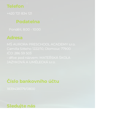
Telefon
+420 721 834 121
Podatelna
Pondělí, 8:00 - 10:00
Adresa
MŠ AURORA PRESCHOOL ACADEMY s.r.o.
Camilla Sitteho 1222/10, Olomouc 77900
IČO:
286 59 503
- dříve pod názvem: MATEŘSKÁ ŠKOLA
JAZYKOVÁ A UMĚLECKÁ s.r.o.
Číslo bankovního účtu
1839438379
/0800
Sledujte nás
Instagram
Facebook