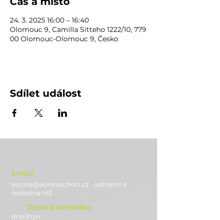
Čas a místo
24. 3. 2025 16:00 – 16:40
Olomouc 9, Camilla Sitteho 1222/10, 779
00 Olomouc-Olomouc 9, Česko
Sdílet událost
Email
aurora@auroraschool.cz - jednatel a
ře
ditelna MŠ
Datová schránka
dnp3nyn