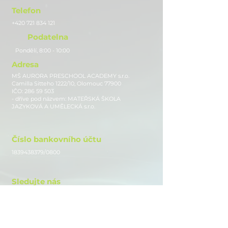
Telefon
+420 721 834 121
Podatelna
Pondělí, 8:00 - 10:00
Adresa
MŠ AURORA PRESCHOOL ACADEMY s.r.o.
Camilla Sitteho 1222/10, Olomouc 77900
IČO:
286 59 503
- dříve pod názvem: MATEŘSKÁ ŠKOLA
JAZYKOVÁ A UMĚLECKÁ s.r.o.
Číslo bankovního účtu
1839438379
/0800
Sledujte nás
Instagram
Facebook