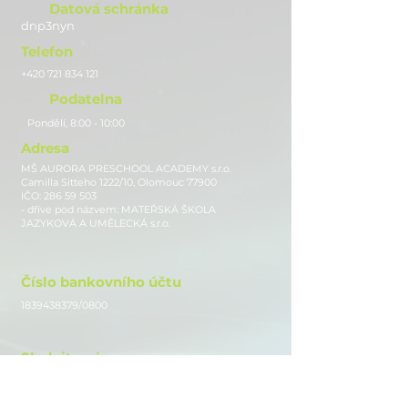
Datová schránka
dnp3nyn
Telefon
+420 721 834 121
Podatelna
Pondělí, 8:00 - 10:00
Adresa
MŠ AURORA PRESCHOOL ACADEMY s.r.o.
Camilla Sitteho 1222/10, Olomouc 77900
IČO:
286 59 503
- dříve pod názvem: MATEŘSKÁ ŠKOLA
JAZYKOVÁ A UMĚLECKÁ s.r.o.
Číslo bankovního účtu
1839438379
/0800
Sledujte nás
Instagram