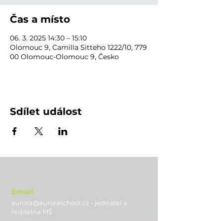
Čas a místo
06. 3. 2025 14:30 – 15:10
Olomouc 9, Camilla Sitteho 1222/10, 779
00 Olomouc-Olomouc 9, Česko
Sdílet událost
Email
aurora@auroraschool.cz - jednatel a
ře
ditelna MŠ