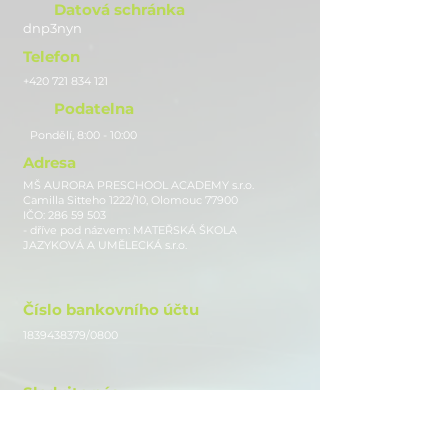
Datová schránka
dnp3nyn
Telefon
+420 721 834 121
Podatelna
Pondělí, 8:00 - 10:00
Adresa
MŠ AURORA PRESCHOOL ACADEMY s.r.o.
Camilla Sitteho 1222/10, Olomouc 77900
IČO:
286 59 503
- dříve pod názvem: MATEŘSKÁ ŠKOLA
JAZYKOVÁ A UMĚLECKÁ s.r.o.
Číslo bankovního účtu
1839438379
/0800
Sledujte nás
Instagram