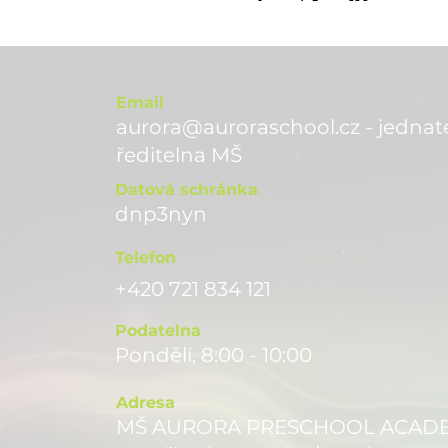
Email
aurora@auroraschool.cz - jednate
ře
ditelna MŠ
Datová schránka
dnp3nyn
Telefon
+420 721 834 121
Podatelna
Pondělí, 8:00 - 10:00
Adresa
MŠ AURORA PRESCHOOL ACADEMY