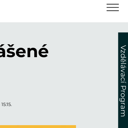
lášené
Vzdělávací Program
15:15.