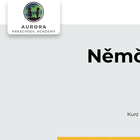
Němči
Kurz 