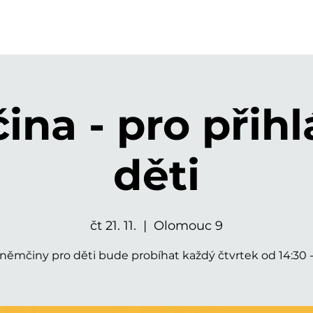
na - pro přih
děti
čt 21. 11.
  |  
Olomouc 9
němčiny pro děti bude probíhat každý čtvrtek od 14:30 - 