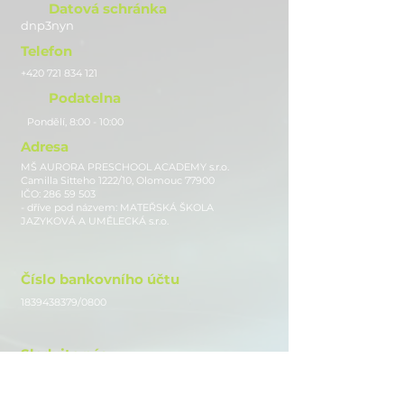
Datová schránka
dnp3nyn
Telefon
+420 721 834 121
Podatelna
Pondělí, 8:00 - 10:00
Adresa
MŠ AURORA PRESCHOOL ACADEMY s.r.o.
Camilla Sitteho 1222/10, Olomouc 77900
IČO:
286 59 503
- dříve pod názvem: MATEŘSKÁ ŠKOLA
JAZYKOVÁ A UMĚLECKÁ s.r.o.
Číslo bankovního účtu
1839438379
/0800
Sledujte nás
Instagram