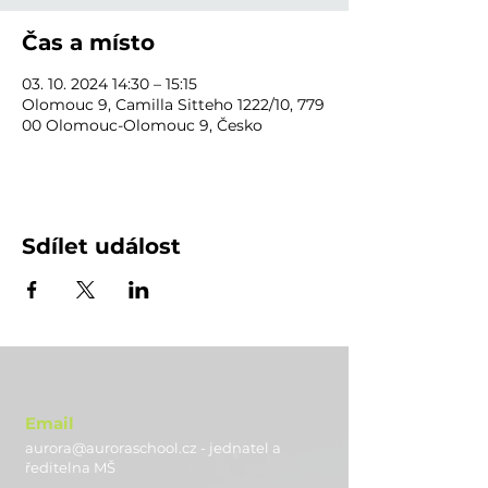
Čas a místo
03. 10. 2024 14:30 – 15:15
Olomouc 9, Camilla Sitteho 1222/10, 779
00 Olomouc-Olomouc 9, Česko
Sdílet událost
Email
aurora@auroraschool.cz - jednatel a
ře
ditelna MŠ