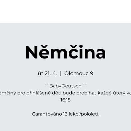
Němčina
út 21. 4.
  |  
Olomouc 9
´´BabyDeutsch´´
ěmčiny pro přihlášené děti bude probíhat každé úterý ve 
16:15
Garantováno 13 lekcí/pololetí.