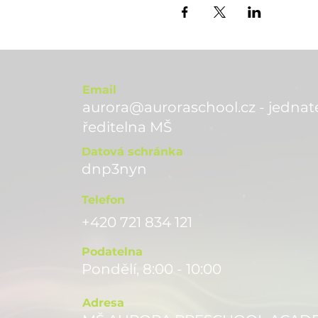
Email
aurora@auroraschool.cz - jednate
ře
ditelna MŠ
Datová schránka
dnp3nyn
Telefon
+420 721 834 121
Podatelna
Pondělí, 8:00 - 10:00
Adresa