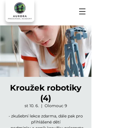
Kroužek robotiky
(4)
st 10. 6.
  |  
Olomouc 9
- zkušební lekce zdarma, dále pak pro
přihlášené dětí