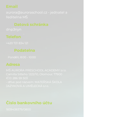
Email
aurora@auroraschool.cz - jednatel a
ře
ditelna MŠ
Datová schránka
dnp3nyn
Telefon
+420 721 834 121
Podatelna
Pondělí, 8:00 - 10:00
Adresa
MŠ AURORA PRESCHOOL ACADEMY s.r.o.
Camilla Sitteho 1222/10, Olomouc 77900
IČO:
286 59 503
- dříve pod názvem: MATEŘSKÁ ŠKOLA
JAZYKOVÁ A UMĚLECKÁ s.r.o.
Číslo bankovního účtu
1839438379
/0800