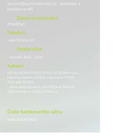
aurora@auroraschool.cz - jednatel a
ře
ditelna MŠ
Datová schránka
dnp3nyn
Telefon
+420 721 834 121
Podatelna
Pondělí, 8:00 - 10:00
Adresa
MŠ AURORA PRESCHOOL ACADEMY s.r.o.
Camilla Sitteho 1222/10, Olomouc 77900
IČO:
286 59 503
- dříve pod názvem: MATEŘSKÁ ŠKOLA
JAZYKOVÁ A UMĚLECKÁ s.r.o.
Číslo bankovního účtu
1839438379
/0800
Sledujte nás