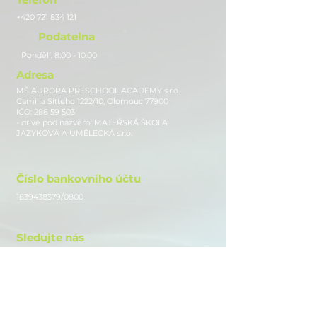
+420 721 834 121
Podatelna
Pondělí, 8:00 - 10:00
Adresa
MŠ AURORA PRESCHOOL ACADEMY s.r.o.
Camilla Sitteho 1222/10, Olomouc 77900
IČO:
286 59 503
- dříve pod názvem: MATEŘSKÁ ŠKOLA
JAZYKOVÁ A UMĚLECKÁ s.r.o.
Číslo bankovního účtu
1839438379
/0800
Sledujte nás
Instagram
Facebook
Youtube