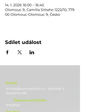
14. 1. 2026 16:00 – 16:40
Olomouc 9, Camilla Sitteho 1222/10, 779
00 Olomouc-Olomouc 9, Česko
Sdílet událost
Email
aurora@auroraschool.cz - jednatel a
ře
ditelna MŠ
Datová schránka
dnp3nyn
Telefon