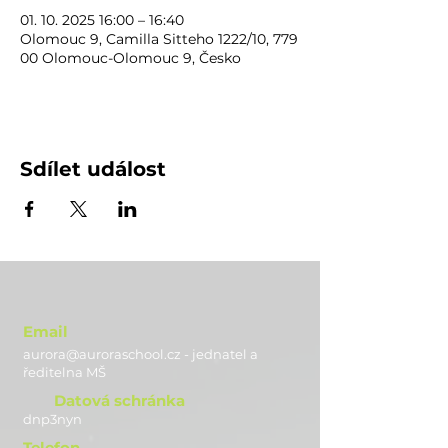
01. 10. 2025 16:00 – 16:40
Olomouc 9, Camilla Sitteho 1222/10, 779
00 Olomouc-Olomouc 9, Česko
Sdílet událost
Email
aurora@auroraschool.cz - jednatel a
ře
ditelna MŠ
Datová schránka
dnp3nyn
Telefon