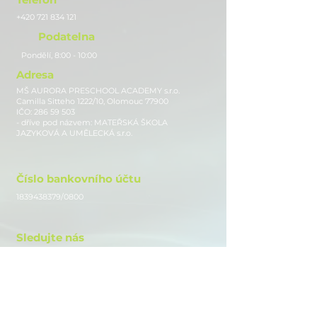
+420 721 834 121
Podatelna
Pondělí, 8:00 - 10:00
Adresa
MŠ AURORA PRESCHOOL ACADEMY s.r.o.
Camilla Sitteho 1222/10, Olomouc 77900
IČO:
286 59 503
- dříve pod názvem: MATEŘSKÁ ŠKOLA
JAZYKOVÁ A UMĚLECKÁ s.r.o.
Číslo bankovního účtu
1839438379
/0800
Sledujte nás
Instagram
Facebook
Youtube