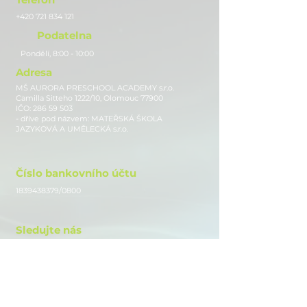
+420 721 834 121
Podatelna
Pondělí, 8:00 - 10:00
Adresa
MŠ AURORA PRESCHOOL ACADEMY s.r.o.
Camilla Sitteho 1222/10, Olomouc 77900
IČO:
286 59 503
- dříve pod názvem: MATEŘSKÁ ŠKOLA
JAZYKOVÁ A UMĚLECKÁ s.r.o.
Číslo bankovního účtu
1839438379
/0800
Sledujte nás
Instagram
Facebook
Youtube