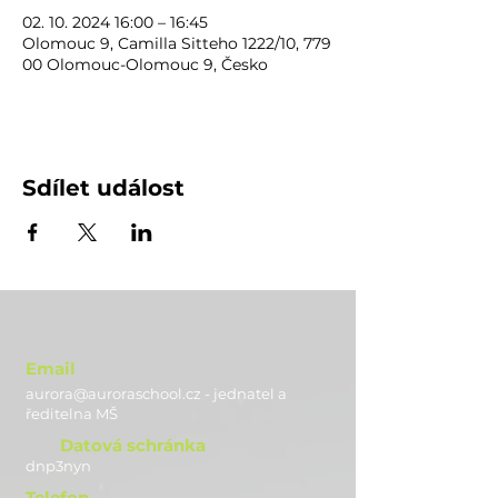
02. 10. 2024 16:00 – 16:45
Olomouc 9, Camilla Sitteho 1222/10, 779
00 Olomouc-Olomouc 9, Česko
Sdílet událost
Email
aurora@auroraschool.cz - jednatel a
ře
ditelna MŠ
Datová schránka
dnp3nyn
Telefon