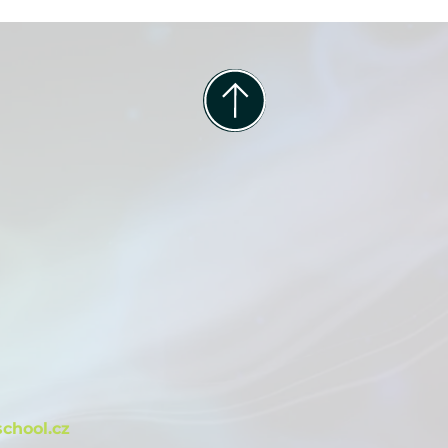
m
chool.cz