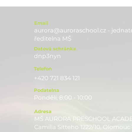
Email
aurora@auroraschool.cz - jednate
ře
ditelna MŠ
Datová schránka
dnp3nyn
Telefon
+420 721 834 121
Podatelna
Pondělí, 8:00 - 10:00
Adresa
MŠ AURORA PRESCHOOL ACADEMY
Camilla Sitteho 1222/10, Olomouc