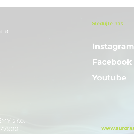
Sledujte nás
l a
Instagra
Facebook
Youtube
 s.r.o.
 77900
www.auroras