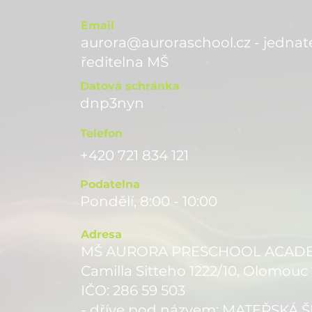
Email
aurora@auroraschool.cz - jednate
ře
ditelna MŠ
Datová schránka
dnp3nyn
Telefon
+420 721 834 121
Podatelna
Pondělí, 8:00 - 10:00
Adresa
MŠ AURORA PRESCHOOL ACADEMY
Camilla Sitteho 1222/10, Olomouc
IČO: 286 59 503
- dříve pod názvem: MATEŘSKÁ