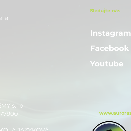
Sledujte nás
l a
Instagra
Facebook
Youtube
 s.r.o.
 77900
www.auroras
 ŠKOLA JAZYKOVÁ