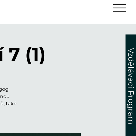
7 (1)
Vzdělávací Program
agog
vnou
ů, také