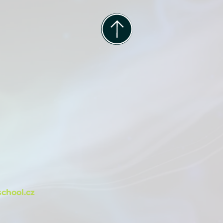
m
chool.cz