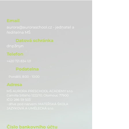
Email
aurora@auroraschool.cz - jednatel a
ře
ditelna MŠ
Datová schránka
dnp3nyn
Telefon
+420 721 834 121
Podatelna
Pondělí, 8:00 - 10:00
Adresa
MŠ AURORA PRESCHOOL ACADEMY s.r.o.
Camilla Sitteho 1222/10, Olomouc 77900
IČO:
286 59 503
- dříve pod názvem: MATEŘSKÁ ŠKOLA
JAZYKOVÁ A UMĚLECKÁ s.r.o.
Číslo bankovního účtu