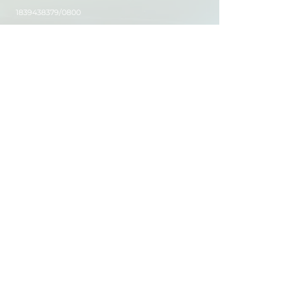
1839438379
/0800
Sledujte nás
Instagram
Facebook
Youtube
www.auroraschool.cz
web by shotrabbit