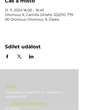
Čas a místo
21. 11. 2024 16:00 – 16:45
Olomouc 9, Camilla Sitteho 1222/10, 779
00 Olomouc-Olomouc 9, Česko
Sdílet událost
Email
aurora@auroraschool.cz - jednatel a
ře
ditelna MŠ
Datová schránka
dnp3nyn