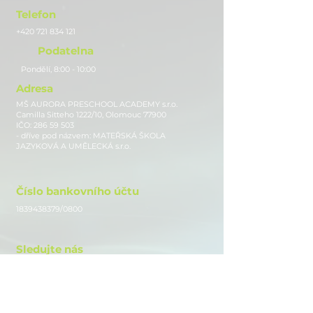
Telefon
+420 721 834 121
Podatelna
Pondělí, 8:00 - 10:00
Adresa
MŠ AURORA PRESCHOOL ACADEMY s.r.o.
Camilla Sitteho 1222/10, Olomouc 77900
IČO:
286 59 503
- dříve pod názvem: MATEŘSKÁ ŠKOLA
JAZYKOVÁ A UMĚLECKÁ s.r.o.
Číslo bankovního účtu
1839438379
/0800
Sledujte nás
Instagram
Facebook