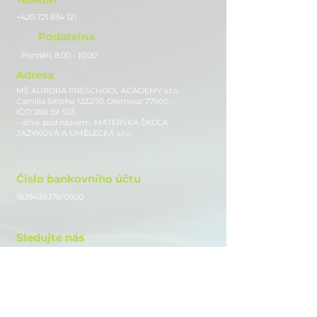
+420 721 834 121
Podatelna
Pondělí, 8:00 - 10:00
Adresa
MŠ AURORA PRESCHOOL ACADEMY s.r.o.
Camilla Sitteho 1222/10, Olomouc 77900
IČO:
286 59 503
- dříve pod názvem: MATEŘSKÁ ŠKOLA
JAZYKOVÁ A UMĚLECKÁ s.r.o.
Číslo bankovního účtu
1839438379
/0800
Sledujte nás
Instagram
Facebook
Youtube