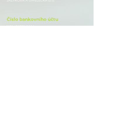
JAZYKOVÁ A UMĚLECKÁ s.r.o.
Číslo bankovního účtu
1839438379
/0800
Sledujte nás
Instagram
Facebook
Youtube
www.auroraschool.cz