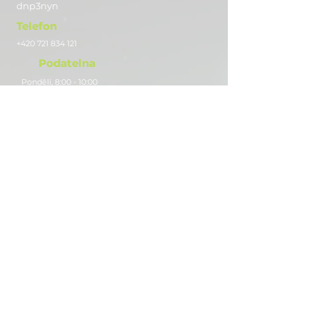
dnp3nyn
Telefon
+420 721 834 121
Podatelna
Pondělí, 8:00 - 10:00
Adresa
MŠ AURORA PRESCHOOL ACADEMY s.r.o.
Camilla Sitteho 1222/10, Olomouc 77900
IČO:
286 59 503
- dříve pod názvem: MATEŘSKÁ ŠKOLA
JAZYKOVÁ A UMĚLECKÁ s.r.o.
Číslo bankovního účtu
1839438379
/0800
Sledujte nás
Instagram
Facebook