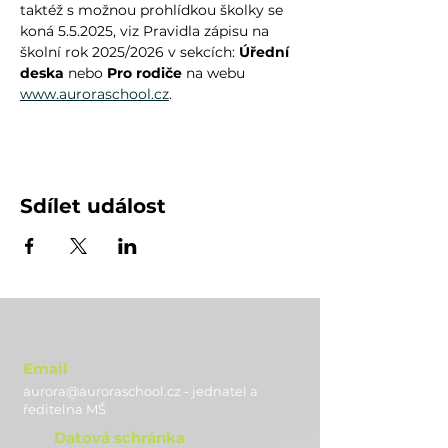
taktéž s možnou prohlídkou školky se 
koná 5.5.2025, viz Pravidla zápisu na 
školní rok 2025/2026 v sekcích: 
Úřední 
deska
 nebo 
Pro rodiče
 na webu 
www.auroraschool.cz
.
Sdílet událost
Email
aurora@auroraschool.cz - jednatel a
ře
ditelna MŠ
Datová schránka