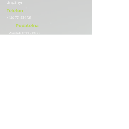
dnp3nyn
Telefon
+420 721 834 121
Podatelna
Pondělí, 8:00 - 10:00
Adresa
MŠ AURORA PRESCHOOL ACADEMY s.r.o.
Camilla Sitteho 1222/10, Olomouc 77900
IČO:
286 59 503
- dříve pod názvem: MATEŘSKÁ ŠKOLA
JAZYKOVÁ A UMĚLECKÁ s.r.o.
Číslo bankovního účtu
1839438379
/0800
Sledujte nás
Instagram
Facebook