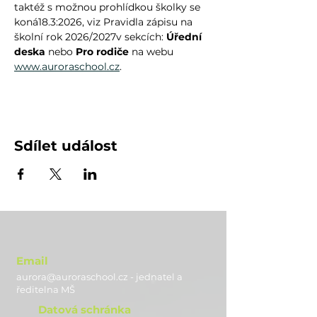
taktéž s možnou prohlídkou školky se 
koná18.3:2026, viz Pravidla zápisu na 
školní rok 2026/2027v sekcích: 
Úřední 
deska
 nebo 
Pro rodiče
 na webu 
www.auroraschool.cz
.
Sdílet událost
Email
aurora@auroraschool.cz - jednatel a
ře
ditelna MŠ
Datová schránka