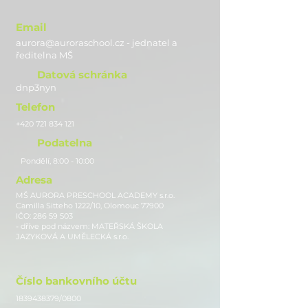
Email
aurora@auroraschool.cz - jednatel a
ře
ditelna MŠ
Datová schránka
dnp3nyn
Telefon
+420 721 834 121
Podatelna
Pondělí, 8:00 - 10:00
Adresa
MŠ AURORA PRESCHOOL ACADEMY s.r.o.
Camilla Sitteho 1222/10, Olomouc 77900
IČO:
286 59 503
- dříve pod názvem: MATEŘSKÁ ŠKOLA
JAZYKOVÁ A UMĚLECKÁ s.r.o.
Číslo bankovního účtu
1839438379
/0800