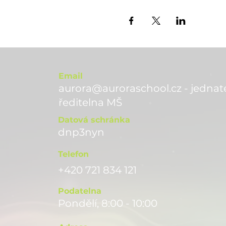
Email
aurora@auroraschool.cz - jednate
ře
ditelna MŠ
Datová schránka
dnp3nyn
Telefon
+420 721 834 121
Podatelna
Pondělí, 8:00 - 10:00