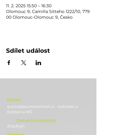
11. 2. 2025 15:50 – 16:30
Olomouc 9, Camilla Sitteho 1222/10, 779
00 Olomouc-Olomouc 9, Česko
Sdílet událost
Email
aurora@auroraschool.cz - jednatel a
ře
ditelna MŠ
Datová schránka
dnp3nyn
Telefon