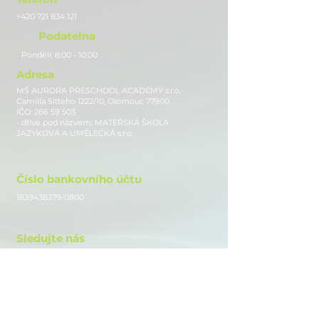
+420 721 834 121
Podatelna
Pondělí, 8:00 - 10:00
Adresa
MŠ AURORA PRESCHOOL ACADEMY s.r.o.
Camilla Sitteho 1222/10, Olomouc 77900
IČO:
286 59 503
- dříve pod názvem: MATEŘSKÁ ŠKOLA
JAZYKOVÁ A UMĚLECKÁ s.r.o.
Číslo bankovního účtu
1839438379
/0800
Sledujte nás
Instagram
Facebook
Youtube