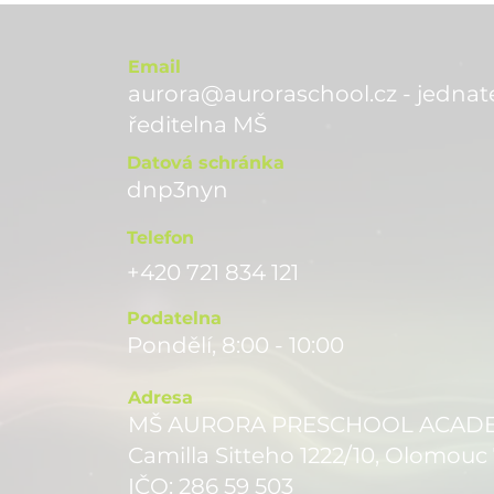
Email
aurora@auroraschool.cz - jednate
ře
ditelna MŠ
Datová schránka
dnp3nyn
Telefon
+420 721 834 121
Podatelna
Pondělí, 8:00 - 10:00
Adresa
MŠ AURORA PRESCHOOL ACADEMY
Camilla Sitteho 1222/10, Olomouc
IČO: 286 59 503