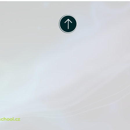
m
chool.cz