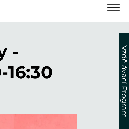
y -
Vzdělávací Program
-16:30