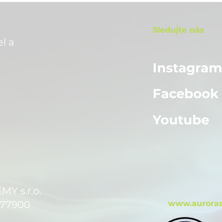
Sledujte nás
l a
Instagra
Facebook
Youtube
 s.r.o.
 77900
www.auroras