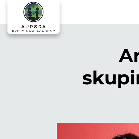
An
skupi