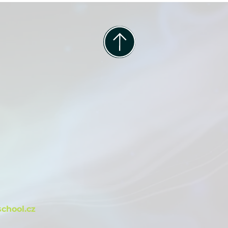
m
chool.cz