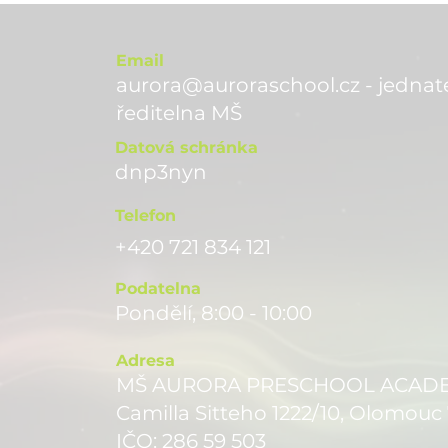
Email
aurora@auroraschool.cz - jednate
ře
ditelna MŠ
Datová schránka
dnp3nyn
Telefon
+420 721 834 121
Podatelna
Pondělí, 8:00 - 10:00
Adresa
MŠ AURORA PRESCHOOL ACADEMY
Camilla Sitteho 1222/10, Olomouc
IČO: 286 59 503