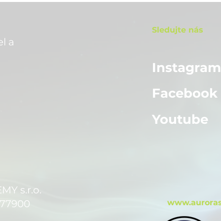
Sledujte nás
l a
Instagra
Facebook
Youtube
 s.r.o.
 77900
www.auroras