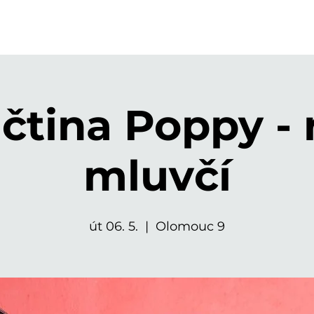
čtina Poppy - 
mluvčí
út 06. 5.
  |  
Olomouc 9