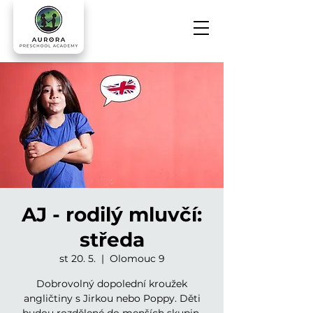
AJ - rodilý mluvčí:
středa
st 20. 5.
  |  
Olomouc 9
Dobrovolný dopolední kroužek
angličtiny s Jirkou nebo Poppy. Děti