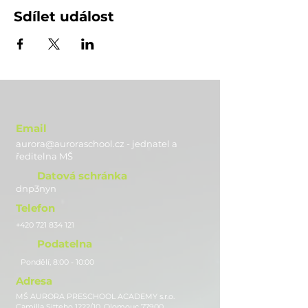
Sdílet událost
Email
aurora@auroraschool.cz - jednatel a
ře
ditelna MŠ
Datová schránka
dnp3nyn
Telefon
+420 721 834 121
Podatelna
Pondělí, 8:00 - 10:00
Adresa
MŠ AURORA PRESCHOOL ACADEMY s.r.o.
Camilla Sitteho 1222/10, Olomouc 77900