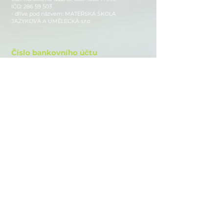
IČO:
286 59 503
- dříve pod názvem: MATEŘSKÁ ŠKOLA
JAZYKOVÁ A UMĚLECKÁ s.r.o.
Číslo bankovního účtu
1839438379
/0800
Sledujte nás
Instagram
Facebook
Youtube
www.auroraschool.cz