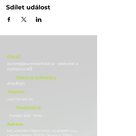
Sdílet událost
Email
aurora@auroraschool.cz - jednatel a
ře
ditelna MŠ
Datová schránka
dnp3nyn
Telefon
+420 721 834 121
Podatelna
Pondělí, 8:00 - 10:00
Adresa
MŠ AURORA PRESCHOOL ACADEMY s.r.o.
Camilla Sitteho 1222/10, Olomouc 77900