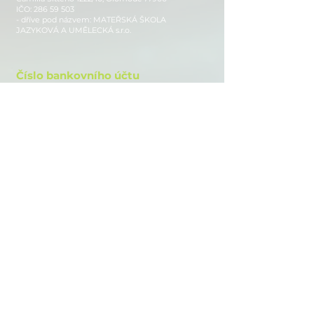
IČO:
286 59 503
- dříve pod názvem: MATEŘSKÁ ŠKOLA
JAZYKOVÁ A UMĚLECKÁ s.r.o.
Číslo bankovního účtu
1839438379
/0800
Sledujte nás
Instagram
Facebook
Youtube
www.auroraschool.cz